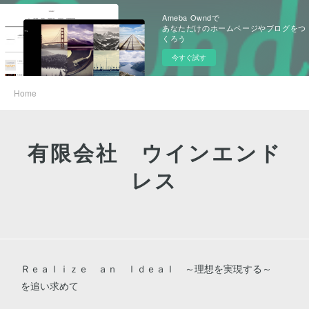
Ameba Owndで
あなただけのホームページやブログをつ
くろう
今すぐ試す
Home
有限会社 ウインエンド
レス
Ｒｅａｌｉｚｅ ａｎ ｌｄｅａｌ ～理想を実現する～
を追い求めて